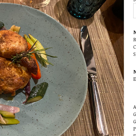
N
C
S
E
A
G
G
P