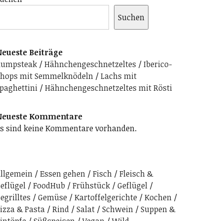
Suchen
eueste Beiträge
Rumpsteak
Hähnchengeschnetzeltes
Iberico-
hops mit Semmelknödeln
Lachs mit
paghettini
Hähnchengeschnetzeltes mit Rösti
Neueste Kommentare
s sind keine Kommentare vorhanden.
llgemein
Essen gehen
Fisch
Fleisch &
eflügel
FoodHub
Frühstück
Geflügel
egrilltes
Gemüse
Kartoffelgerichte
Kochen
izza & Pasta
Rind
Salat
Schwein
Suppen &