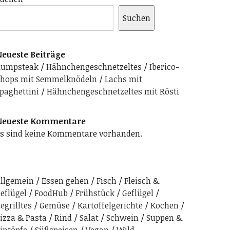
Suchen
eueste Beiträge
Rumpsteak
Hähnchengeschnetzeltes
Iberico-
hops mit Semmelknödeln
Lachs mit
paghettini
Hähnchengeschnetzeltes mit Rösti
Neueste Kommentare
s sind keine Kommentare vorhanden.
llgemein
Essen gehen
Fisch
Fleisch &
eflügel
FoodHub
Frühstück
Geflügel
egrilltes
Gemüse
Kartoffelgerichte
Kochen
izza & Pasta
Rind
Salat
Schwein
Suppen &