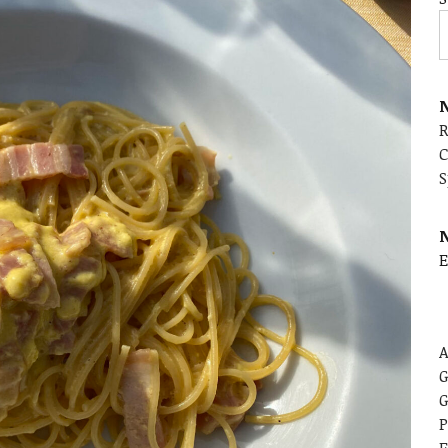
N
C
S
E
A
G
G
P