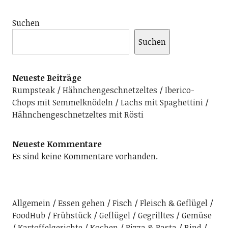
Suchen
Suchen
Neueste Beiträge
Rumpsteak
Hähnchengeschnetzeltes
Iberico-
Chops mit Semmelknödeln
Lachs mit Spaghettini
Hähnchengeschnetzeltes mit Rösti
Neueste Kommentare
Es sind keine Kommentare vorhanden.
Allgemein
Essen gehen
Fisch
Fleisch & Geflügel
FoodHub
Frühstück
Geflügel
Gegrilltes
Gemüse
Kartoffelgerichte
Kochen
Pizza & Pasta
Rind