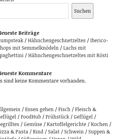
Suchen
eueste Beiträge
Rumpsteak
Hähnchengeschnetzeltes
Iberico-
hops mit Semmelknödeln
Lachs mit
paghettini
Hähnchengeschnetzeltes mit Rösti
Neueste Kommentare
s sind keine Kommentare vorhanden.
llgemein
Essen gehen
Fisch
Fleisch &
eflügel
FoodHub
Frühstück
Geflügel
egrilltes
Gemüse
Kartoffelgerichte
Kochen
izza & Pasta
Rind
Salat
Schwein
Suppen &