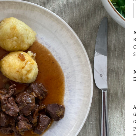
N
C
S
E
A
G
G
P