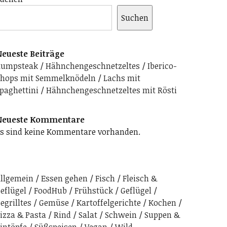
Suchen
eueste Beiträge
Rumpsteak
Hähnchengeschnetzeltes
Iberico-
hops mit Semmelknödeln
Lachs mit
paghettini
Hähnchengeschnetzeltes mit Rösti
Neueste Kommentare
s sind keine Kommentare vorhanden.
llgemein
Essen gehen
Fisch
Fleisch &
eflügel
FoodHub
Frühstück
Geflügel
egrilltes
Gemüse
Kartoffelgerichte
Kochen
izza & Pasta
Rind
Salat
Schwein
Suppen &