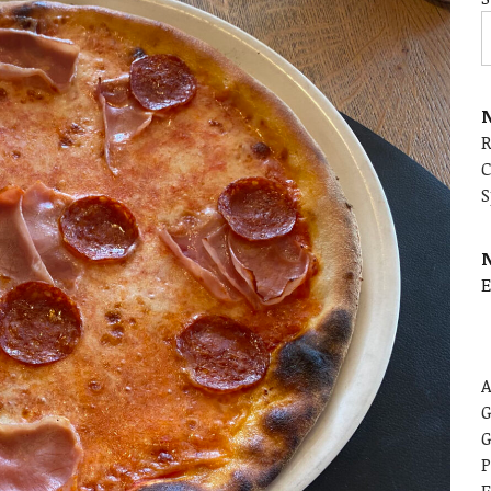
N
C
S
E
A
G
G
P