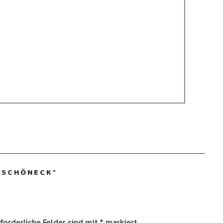
M SCHÖNECK
”
forderliche Felder sind mit
*
markiert