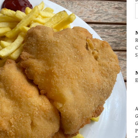
N
C
S
E
A
G
G
P