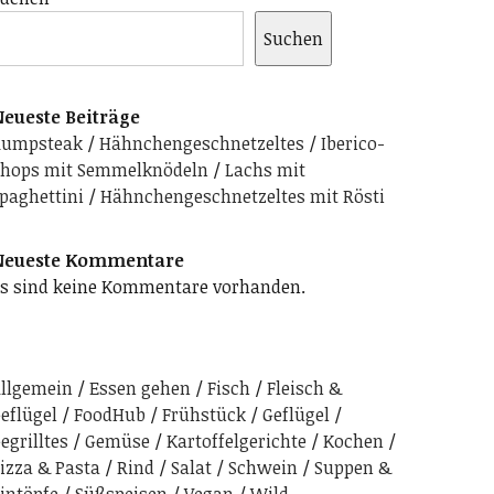
Suchen
eueste Beiträge
Rumpsteak
Hähnchengeschnetzeltes
Iberico-
hops mit Semmelknödeln
Lachs mit
paghettini
Hähnchengeschnetzeltes mit Rösti
Neueste Kommentare
s sind keine Kommentare vorhanden.
llgemein
Essen gehen
Fisch
Fleisch &
eflügel
FoodHub
Frühstück
Geflügel
egrilltes
Gemüse
Kartoffelgerichte
Kochen
izza & Pasta
Rind
Salat
Schwein
Suppen &