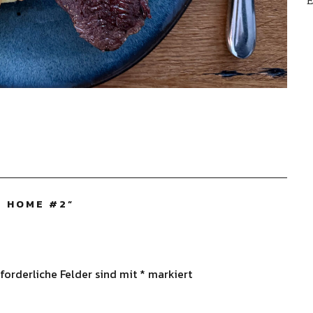
E
T HOME #2
”
forderliche Felder sind mit
*
markiert