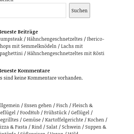
Suchen
eueste Beiträge
Rumpsteak
Hähnchengeschnetzeltes
Iberico-
hops mit Semmelknödeln
Lachs mit
paghettini
Hähnchengeschnetzeltes mit Rösti
Neueste Kommentare
s sind keine Kommentare vorhanden.
llgemein
Essen gehen
Fisch
Fleisch &
eflügel
FoodHub
Frühstück
Geflügel
egrilltes
Gemüse
Kartoffelgerichte
Kochen
izza & Pasta
Rind
Salat
Schwein
Suppen &