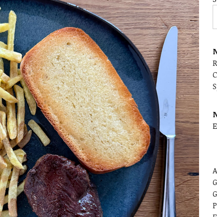
N
C
S
E
A
G
G
P