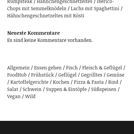
Rumpsteak
Hähnchengeschnetzeltes
Iberico-
Chops mit Semmelknödeln
Lachs mit Spaghettini
Hähnchengeschnetzeltes mit Rösti
Neueste Kommentare
Es sind keine Kommentare vorhanden.
Allgemein
Essen gehen
Fisch
Fleisch & Geflügel
FoodHub
Frühstück
Geflügel
Gegrilltes
Gemüse
Kartoffelgerichte
Kochen
Pizza & Pasta
Rind
Salat
Schwein
Suppen & Eintöpfe
Süßspeisen
Vegan
Wild