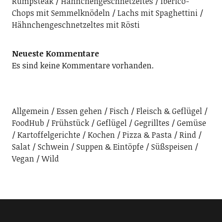
Rumpsteak
Hähnchengeschnetzeltes
Iberico-
Chops mit Semmelknödeln
Lachs mit Spaghettini
Hähnchengeschnetzeltes mit Rösti
Neueste Kommentare
Es sind keine Kommentare vorhanden.
Allgemein
Essen gehen
Fisch
Fleisch & Geflügel
FoodHub
Frühstück
Geflügel
Gegrilltes
Gemüse
Kartoffelgerichte
Kochen
Pizza & Pasta
Rind
Salat
Schwein
Suppen & Eintöpfe
Süßspeisen
Vegan
Wild