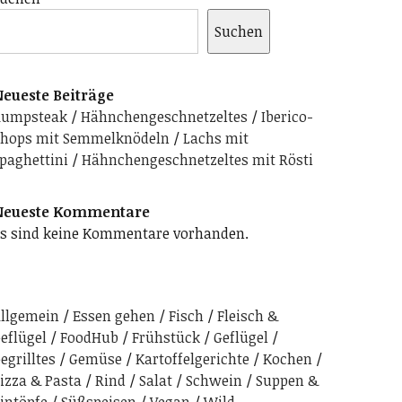
Suchen
eueste Beiträge
Rumpsteak
Hähnchengeschnetzeltes
Iberico-
hops mit Semmelknödeln
Lachs mit
paghettini
Hähnchengeschnetzeltes mit Rösti
Neueste Kommentare
s sind keine Kommentare vorhanden.
llgemein
Essen gehen
Fisch
Fleisch &
eflügel
FoodHub
Frühstück
Geflügel
egrilltes
Gemüse
Kartoffelgerichte
Kochen
izza & Pasta
Rind
Salat
Schwein
Suppen &