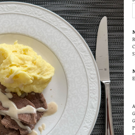
N
C
S
E
A
G
G
P