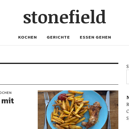
stonefield
KOCHEN
GERICHTE
ESSEN GEHEN
S
OCHEN
N
 mit
C
S