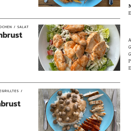
E
OCHEN
SALAT
nbrust
A
G
G
P
E
EGRILLTES
nbrust