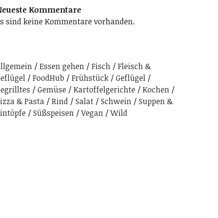
Neueste Kommentare
s sind keine Kommentare vorhanden.
llgemein
Essen gehen
Fisch
Fleisch &
eflügel
FoodHub
Frühstück
Geflügel
egrilltes
Gemüse
Kartoffelgerichte
Kochen
izza & Pasta
Rind
Salat
Schwein
Suppen &
intöpfe
Süßspeisen
Vegan
Wild