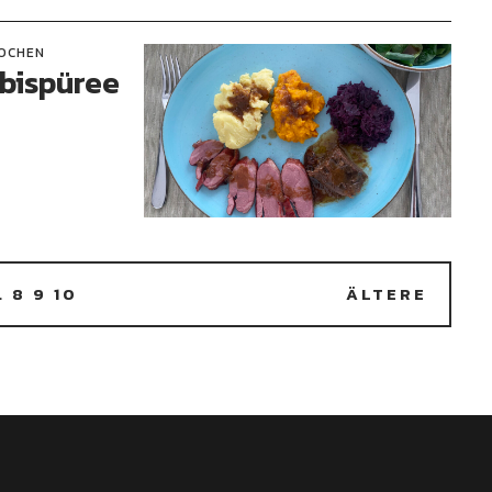
OCHEN
rbispüree
…
8
9
10
ÄLTERE