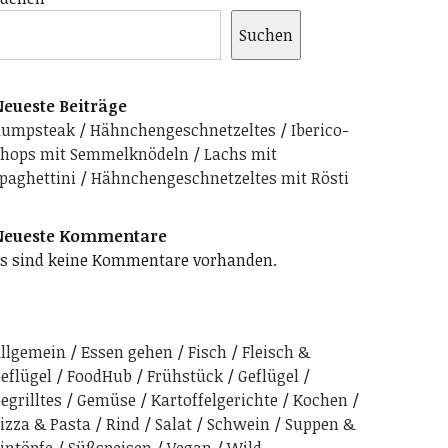
Suchen
eueste Beiträge
Rumpsteak
Hähnchengeschnetzeltes
Iberico-
hops mit Semmelknödeln
Lachs mit
paghettini
Hähnchengeschnetzeltes mit Rösti
Neueste Kommentare
s sind keine Kommentare vorhanden.
llgemein
Essen gehen
Fisch
Fleisch &
eflügel
FoodHub
Frühstück
Geflügel
egrilltes
Gemüse
Kartoffelgerichte
Kochen
izza & Pasta
Rind
Salat
Schwein
Suppen &