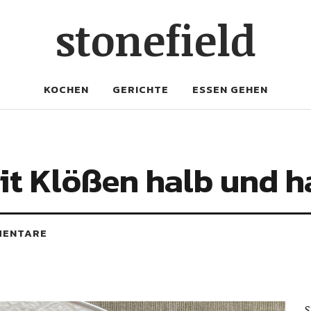
stonefield
KOCHEN
GERICHTE
ESSEN GEHEN
it Klößen halb und h
MENTARE
S