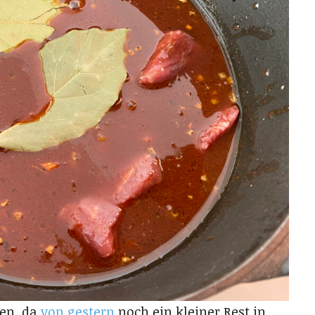
gen, da
von gestern
noch ein kleiner Rest in