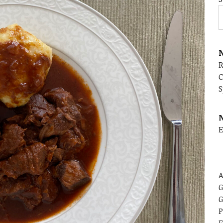
N
C
S
E
A
G
G
P