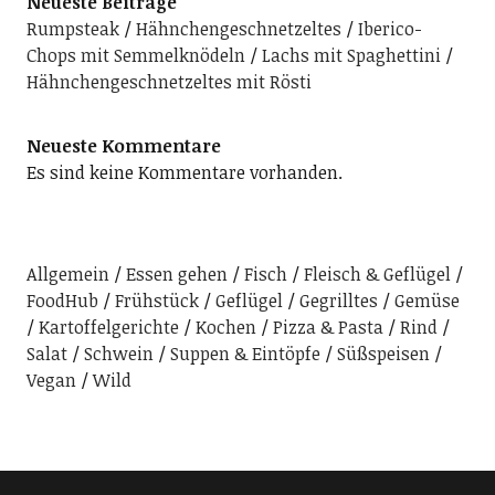
Neueste Beiträge
Rumpsteak
Hähnchengeschnetzeltes
Iberico-
Chops mit Semmelknödeln
Lachs mit Spaghettini
Hähnchengeschnetzeltes mit Rösti
Neueste Kommentare
Es sind keine Kommentare vorhanden.
Allgemein
Essen gehen
Fisch
Fleisch & Geflügel
FoodHub
Frühstück
Geflügel
Gegrilltes
Gemüse
Kartoffelgerichte
Kochen
Pizza & Pasta
Rind
Salat
Schwein
Suppen & Eintöpfe
Süßspeisen
Vegan
Wild