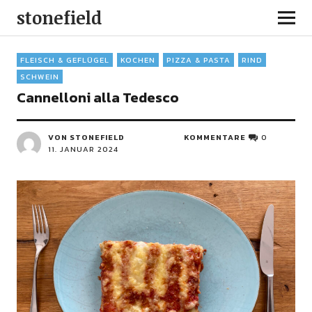
stonefield
FLEISCH & GEFLÜGEL
KOCHEN
PIZZA & PASTA
RIND
SCHWEIN
Cannelloni alla Tedesco
VON STONEFIELD
KOMMENTARE
0
11. JANUAR 2024