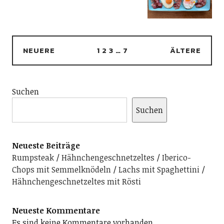
NEUERE
1
2
3
…
7
ÄLTERE
Suchen
Suchen
Neueste Beiträge
Rumpsteak
Hähnchengeschnetzeltes
Iberico-
Chops mit Semmelknödeln
Lachs mit Spaghettini
Hähnchengeschnetzeltes mit Rösti
Neueste Kommentare
Es sind keine Kommentare vorhanden.